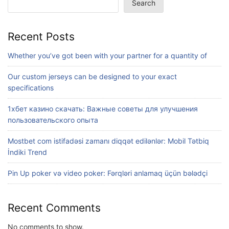
Search
Recent Posts
Whether you’ve got been with your partner for a quantity of
Our custom jerseys can be designed to your exact
specifications
1хбет казино скачать: Важные советы для улучшения
пользовательского опыта
Mostbet com istifadəsi zamanı diqqət edilənlər: Mobil Tətbiq
İndiki Trend
Pin Up poker və video poker: Fərqləri anlamaq üçün bələdçi
Recent Comments
No comments to show.