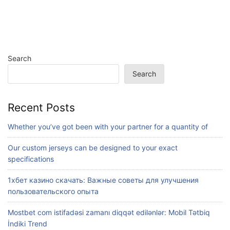
Search
Search
Recent Posts
Whether you’ve got been with your partner for a quantity of
Our custom jerseys can be designed to your exact
specifications
1хбет казино скачать: Важные советы для улучшения
пользовательского опыта
Mostbet com istifadəsi zamanı diqqət edilənlər: Mobil Tətbiq
İndiki Trend