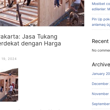
Mostbet co
edilənlər: 
Pin Up poke
anlamaq üç
akarta: Jasa Tukang
Recent
erdekat dengan Harga
No commen
19, 2024
Archiv
January 2
December 
November
September