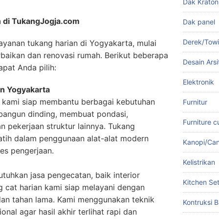
Dak Kraton
n di TukangJogja.com
Dak panel
Derek/Tow
yanan tukang harian di Yogyakarta, mulai
baikan dan renovasi rumah. Berikut beberapa
Desain Arsi
pat Anda pilih:
Elektronik
n Yogyakarta
 kami siap membantu berbagai kebutuhan
Furnitur
mbangun dinding, membuat pondasi,
Furniture 
 pekerjaan struktur lainnya. Tukang
atih dalam penggunaan alat-alat modern
Kanopi/Ca
es pengerjaan.
Kelistrikan
uhkan jasa pengecatan, baik interior
Kitchen Se
g cat harian kami siap melayani dengan
i dan tahan lama. Kami menggunakan teknik
Kontruksi B
nal agar hasil akhir terlihat rapi dan