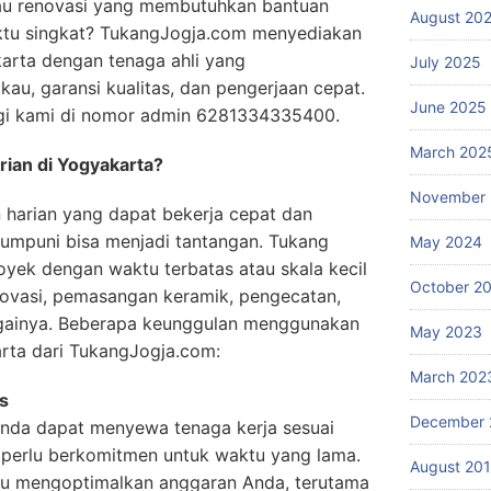
au renovasi yang membutuhkan bantuan
August 20
ktu singkat? TukangJogja.com menyediakan
arta dengan tenaga ahli yang
July 2025
au, garansi kualitas, dan pengerjaan cepat.
June 2025
ngi kami di nomor admin 6281334335400.
March 202
ian di Yogyakarta?
November
harian yang dapat bekerja cepat dan
mumpuni bisa menjadi tantangan. Tukang
May 2024
oyek dengan waktu terbatas atau skala kecil
October 2
novasi, pemasangan keramik, pengecatan,
againya. Beberapa keunggulan menggunakan
May 2023
arta dari TukangJogja.com:
March 202
as
December 
Anda dapat menyewa tenaga kerja sesuai
 perlu berkomitmen untuk waktu yang lama.
August 20
ntu mengoptimalkan anggaran Anda, terutama