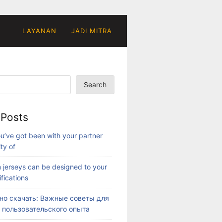
LAYANAN
JADI MITRA
Search
 Posts
u’ve got been with your partner
ity of
 jerseys can be designed to your
fications
ино скачать: Важные советы для
 пользовательского опыта