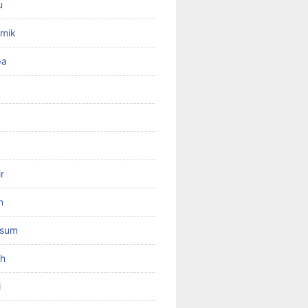
u
amik
pa
r
n
psum
ah
l