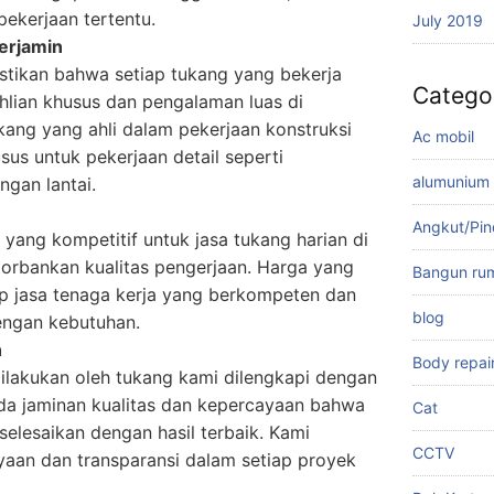
pekerjaan tertentu.
July 2019
erjamin
ikan bahwa setiap tukang yang bekerja
Catego
hlian khusus dan pengalaman luas di
ukang yang ahli dalam pekerjaan konstruksi
Ac mobil
sus untuk pekerjaan detail seperti
alumunium
gan lantai.
Angkut/Pi
ang kompetitif untuk jasa tukang harian di
orbankan kualitas pengerjaan. Harga yang
Bangun ru
 jasa tenaga kerja yang berkompeten dan
blog
dengan kebutuhan.
h
Body repai
ilakukan oleh tukang kami dilengkapi dengan
da jaminan kualitas dan kepercayaan bahwa
Cat
selesaikan dengan hasil terbaik. Kami
CCTV
an dan transparansi dalam setiap proyek