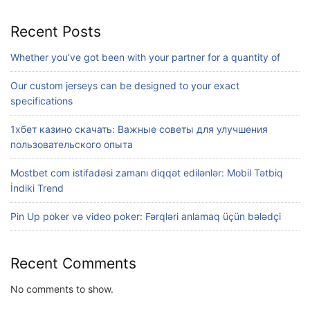
Recent Posts
Whether you’ve got been with your partner for a quantity of
Our custom jerseys can be designed to your exact
specifications
1хбет казино скачать: Важные советы для улучшения
пользовательского опыта
Mostbet com istifadəsi zamanı diqqət edilənlər: Mobil Tətbiq
İndiki Trend
Pin Up poker və video poker: Fərqləri anlamaq üçün bələdçi
Recent Comments
No comments to show.