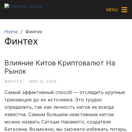
Skip
MENU
to
content
Home
Финтех
Финтех
Влияние Китов Криптовалют На
Рынок
ФИНТЕХ
·
MAY 8, 2024
Самый эффективный способ — отследить крупные
транзакции до их источника. Это трудно
определить, так как личность китов не всегда
известна. Самым большим неактивным китом
можно назвать Сатоши Накамото, создателя
Биткоина. Возможно, вы сможете избежать потерь,