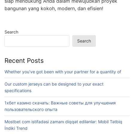
siap mendukung Anda dalam mewujudkan proyek
bangunan yang kokoh, modern, dan efisien!
Search
Search
Recent Posts
Whether you’ve got been with your partner for a quantity of
Our custom jerseys can be designed to your exact
specifications
1хбет казино скачать: Важные советы для улучшения
пользовательского опыта
Mostbet com istifadəsi zamanı diqqət edilənlər: Mobil Tətbiq
İndiki Trend