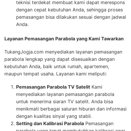
teknisi terdekat membuat kami dapat merespons
dengan cepat kebutuhan Anda, sehingga proses
pemasangan bisa dilakukan sesuai dengan jadwal
Anda.
Layanan Pemasangan Parabola yang Kami Tawarkan
TukangJogja.com menyediakan layanan pemasangan
parabola lengkap yang dapat disesuaikan dengan
kebutuhan Anda, baik untuk rumah, apartemen,
maupun tempat usaha. Layanan kami meliputi:
Pemasangan Parabola TV Satelit
Kami
menyediakan layanan pemasangan parabola
untuk menerima siaran TV satelit. Anda bisa
menikmati berbagai saluran hiburan dan informasi
dengan kualitas sinyal yang stabil.
Setting dan Kalibrasi Parabola
Pemasangan
parabola yang tepat membutuhkan kalibrasi agar