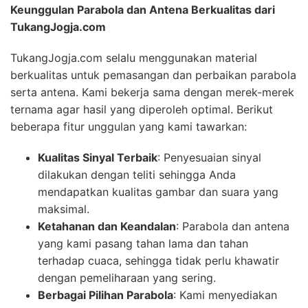
Keunggulan Parabola dan Antena Berkualitas dari
TukangJogja.com
TukangJogja.com selalu menggunakan material
berkualitas untuk pemasangan dan perbaikan parabola
serta antena. Kami bekerja sama dengan merek-merek
ternama agar hasil yang diperoleh optimal. Berikut
beberapa fitur unggulan yang kami tawarkan:
Kualitas Sinyal Terbaik
: Penyesuaian sinyal
dilakukan dengan teliti sehingga Anda
mendapatkan kualitas gambar dan suara yang
maksimal.
Ketahanan dan Keandalan
: Parabola dan antena
yang kami pasang tahan lama dan tahan
terhadap cuaca, sehingga tidak perlu khawatir
dengan pemeliharaan yang sering.
Berbagai Pilihan Parabola
: Kami menyediakan