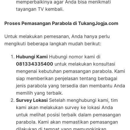
memperbaikinya agar Anda bisa menikmati
tayangan TV kembali.
Proses Pemasangan Parabola di TukangJogja.com
Untuk melakukan pemesanan, Anda hanya perlu
mengikuti beberapa langkah mudah berikut:
Hubungi Kami
Hubungi nomor kami di
081334335400
untuk melakukan konsultasi
mengenai kebutuhan pemasangan parabola. Kami
siap memberikan penjelasan tentang berbagai
jenis parabola yang tersedia dan membantu Anda
memilih yang terbaik.
Survey Lokasi
Setelah menghubungi kami, tim
kami akan melakukan survey ke lokasi Anda
untuk melihat posisi terbaik dalam pemasangan
parabola. Kami akan memastikan pemasangan
dilakukan di tempat yang memungkinkan