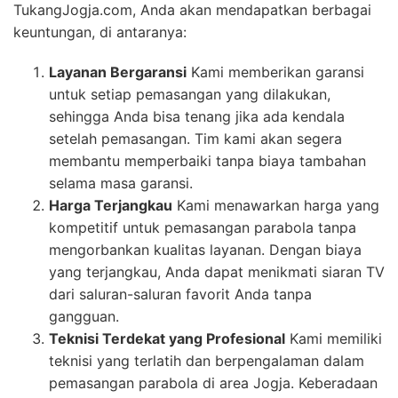
TukangJogja.com, Anda akan mendapatkan berbagai
keuntungan, di antaranya:
Layanan Bergaransi
Kami memberikan garansi
untuk setiap pemasangan yang dilakukan,
sehingga Anda bisa tenang jika ada kendala
setelah pemasangan. Tim kami akan segera
membantu memperbaiki tanpa biaya tambahan
selama masa garansi.
Harga Terjangkau
Kami menawarkan harga yang
kompetitif untuk pemasangan parabola tanpa
mengorbankan kualitas layanan. Dengan biaya
yang terjangkau, Anda dapat menikmati siaran TV
dari saluran-saluran favorit Anda tanpa
gangguan.
Teknisi Terdekat yang Profesional
Kami memiliki
teknisi yang terlatih dan berpengalaman dalam
pemasangan parabola di area Jogja. Keberadaan