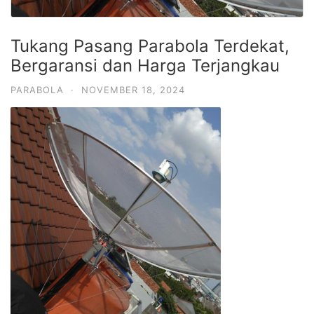
Tukang Pasang Parabola Terdekat,
Bergaransi dan Harga Terjangkau
PARABOLA
·
NOVEMBER 18, 2024