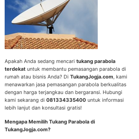
Apakah Anda sedang mencari
tukang parabola
terdekat
untuk membantu pemasangan parabola di
rumah atau bisnis Anda? Di
TukangJogja.com
, kami
menawarkan jasa pemasangan parabola berkualitas
dengan harga terjangkau dan bergaransi. Hubungi
kami sekarang di
081334335400
untuk informasi
lebih lanjut dan konsultasi gratis!
Mengapa Memilih Tukang Parabola di
TukangJogja.com?