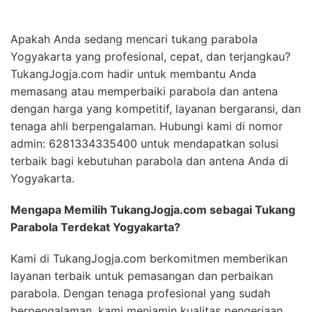
Apakah Anda sedang mencari tukang parabola
Yogyakarta yang profesional, cepat, dan terjangkau?
TukangJogja.com hadir untuk membantu Anda
memasang atau memperbaiki parabola dan antena
dengan harga yang kompetitif, layanan bergaransi, dan
tenaga ahli berpengalaman. Hubungi kami di nomor
admin: 6281334335400 untuk mendapatkan solusi
terbaik bagi kebutuhan parabola dan antena Anda di
Yogyakarta.
Mengapa Memilih TukangJogja.com sebagai Tukang
Parabola Terdekat Yogyakarta?
Kami di TukangJogja.com berkomitmen memberikan
layanan terbaik untuk pemasangan dan perbaikan
parabola. Dengan tenaga profesional yang sudah
berpengalaman, kami menjamin kualitas pengerjaan