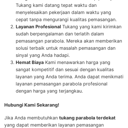
Tukang kami datang tepat waktu dan
menyelesaikan pekerjaan dalam waktu yang
cepat tanpa mengurangi kualitas pemasangan.
Layanan Profesional
Tukang yang kami kirimkan
sudah berpengalaman dan terlatih dalam
pemasangan parabola. Mereka akan memberikan
solusi terbaik untuk masalah pemasangan dan
sinyal yang Anda hadapi.
Hemat Biaya
Kami menawarkan harga yang
sangat kompetitif dan sesuai dengan kualitas
layanan yang Anda terima. Anda dapat menikmati
layanan pemasangan parabola profesional
dengan harga yang terjangkau.
Hubungi Kami Sekarang!
Jika Anda membutuhkan
tukang parabola terdekat
yang dapat memberikan layanan pemasangan