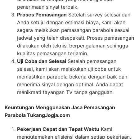
penerimaan sinyal terbaik.
Proses Pemasangan
Setelah survey selesai dan
Anda setuju dengan estimasi biaya, kami akan
segera melakukan pemasangan parabola sesuai
jadwal yang telah disepakati. Proses pemasangan
dilakukan oleh teknisi berpengalaman sehingga
kualitas pemasangan terjamin.
Uji Coba dan Selesai
Setelah pemasangan
selesai, kami akan melakukan uji coba untuk
memastikan parabola bekerja dengan baik dan
menerima sinyal dengan optimal. Anda dapat
menikmati tayangan TV tanpa gangguan.
Keuntungan Menggunakan Jasa Pemasangan
Parabola TukangJogja.com
Pekerjaan Cepat dan Tepat Waktu
Kami
mengutamakan efisiensi dalam setiap pekerjaan.