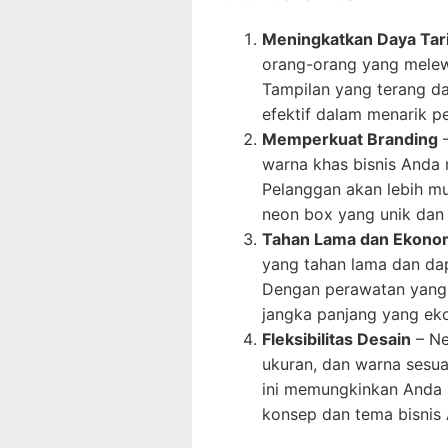
Meningkatkan Daya Tari
orang-orang yang melewa
Tampilan yang terang d
efektif dalam menarik pe
Memperkuat Branding
–
warna khas bisnis Anda
Pelanggan akan lebih mu
neon box yang unik dan 
Tahan Lama dan Ekono
yang tahan lama dan dap
Dengan perawatan yang 
jangka panjang yang ek
Fleksibilitas Desain
– Ne
ukuran, dan warna sesuai
ini memungkinkan Anda 
konsep dan tema bisnis