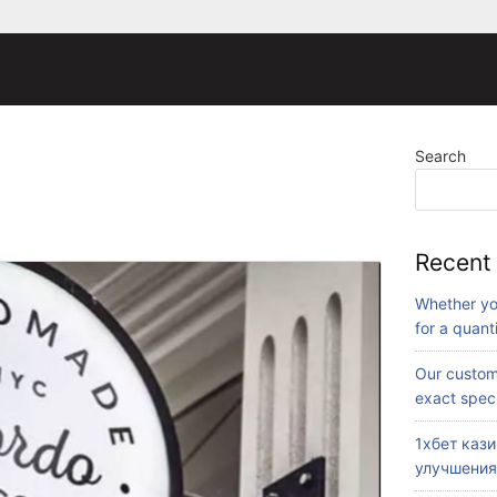
Search
Recent
Whether yo
for a quant
Our custom
exact speci
1хбет каз
улучшения