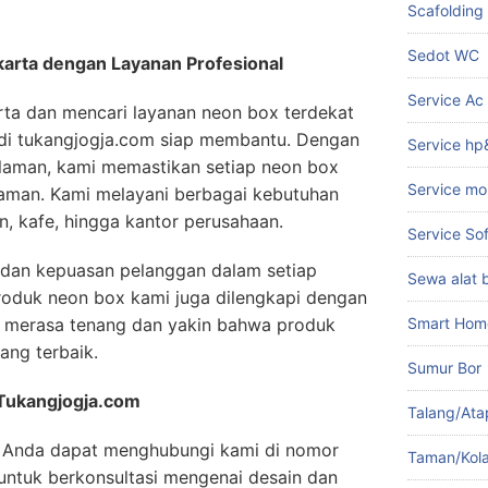
Scafolding
Sedot WC
karta dengan Layanan Profesional
Service Ac
rta dan mencari layanan neon box terdekat
 di tukangjogja.com siap membantu. Dengan
Service hp
alaman, kami memastikan setiap neon box
Service mo
 aman. Kami melayani berbagai kebutuhan
an, kafe, hingga kantor perusahaan.
Service So
dan kepuasan pelanggan dalam setiap
Sewa alat 
roduk neon box kami juga dilengkapi dengan
t merasa tenang dan yakin bahwa produk
Smart Hom
ang terbaik.
Sumur Bor
Tukangjogja.com
Talang/Ata
 Anda dapat menghubungi kami di nomor
Taman/Kol
tuk berkonsultasi mengenai desain dan