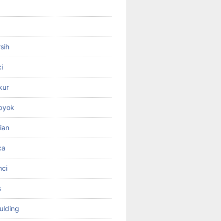
sih
i
kur
byok
ian
ca
nci
s
ulding