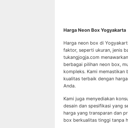
Harga Neon Box Yogyakarta
Harga neon box di Yogyakart
faktor, seperti ukuran, jenis
tukangjogja.com menawarkan 
berbagai pilihan neon box, mu
kompleks. Kami memastikan 
kualitas terbaik dengan harg
Anda.
Kami juga menyediakan konsu
desain dan spesifikasi yang 
harga yang transparan dan pr
box berkualitas tinggi tanpa