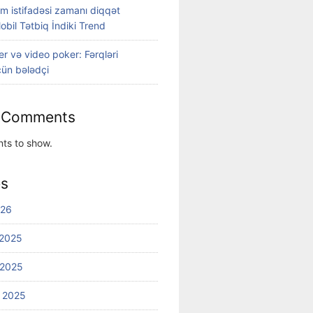
m istifadəsi zamanı diqqət
Mobil Tətbiq İndiki Trend
r və video poker: Fərqləri
ün bələdçi
 Comments
ts to show.
es
026
2025
 2025
 2025