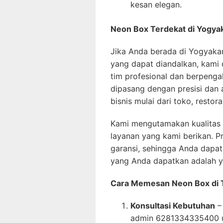
kesan elegan.
Neon Box Terdekat di Yogya
Jika Anda berada di Yogyaka
yang dapat diandalkan, kami
tim profesional dan berpeng
dipasang dengan presisi dan
bisnis mulai dari toko, restor
Kami mengutamakan kualitas 
layanan yang kami berikan. P
garansi, sehingga Anda dapa
yang Anda dapatkan adalah y
Cara Memesan Neon Box di 
Konsultasi Kebutuhan
–
admin 6281334335400 un