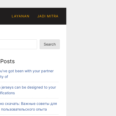
LAYANAN
JADI MITRA
Search
 Posts
u’ve got been with your partner
ity of
 jerseys can be designed to your
fications
ино скачать: Важные советы для
 пользовательского опыта