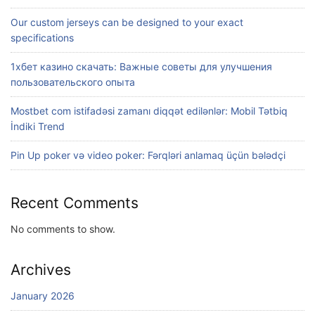
Our custom jerseys can be designed to your exact
specifications
1хбет казино скачать: Важные советы для улучшения
пользовательского опыта
Mostbet com istifadəsi zamanı diqqət edilənlər: Mobil Tətbiq
İndiki Trend
Pin Up poker və video poker: Fərqləri anlamaq üçün bələdçi
Recent Comments
No comments to show.
Archives
January 2026