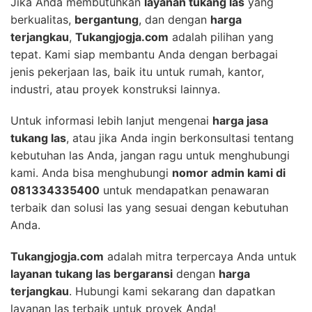
Jika Anda membutuhkan
layanan tukang las
yang
berkualitas,
bergantung
, dan dengan
harga
terjangkau
,
Tukangjogja.com
adalah pilihan yang
tepat. Kami siap membantu Anda dengan berbagai
jenis pekerjaan las, baik itu untuk rumah, kantor,
industri, atau proyek konstruksi lainnya.
Untuk informasi lebih lanjut mengenai
harga jasa
tukang las
, atau jika Anda ingin berkonsultasi tentang
kebutuhan las Anda, jangan ragu untuk menghubungi
kami. Anda bisa menghubungi
nomor admin kami di
081334335400
untuk mendapatkan penawaran
terbaik dan solusi las yang sesuai dengan kebutuhan
Anda.
Tukangjogja.com
adalah mitra terpercaya Anda untuk
layanan tukang las bergaransi
dengan
harga
terjangkau
. Hubungi kami sekarang dan dapatkan
layanan las terbaik untuk proyek Anda!