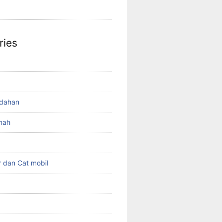
ries
ndahan
mah
r dan Cat mobil