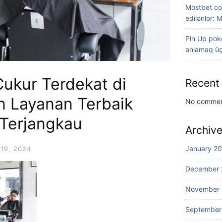
Mostbet co
edilənlər: 
Pin Up poke
anlamaq üç
ukur Terdekat di
Recent
n Layanan Terbaik
No commen
Terjangkau
Archiv
January 2
19, 2024
December 
November
September