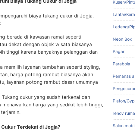
uhi Biaya Tukang Cukur di Jogja
Kusen/Pint
Lantai/Ker
mpengaruhi biaya tukang cukur di Jogja.
:
Ledeng/Pi
ng berada di kawasan ramai seperti
Neon Box
atau dekat dengan objek wisata biasanya
Pagar
ih tinggi karena banyaknya pelanggan dan
Parabola
da memilih layanan tambahan seperti styling,
atan, harga potong rambut biasanya akan
Pemanas ai
 itu, layanan potong rambut dasar umumnya
Pengecora
: Tukang cukur yang sudah terkenal dan
Plafon/Gy
menawarkan harga yang sedikit lebih tinggi,
 terjamin.
renov rum
Salon mobi
Cukur Terdekat di Jogja?