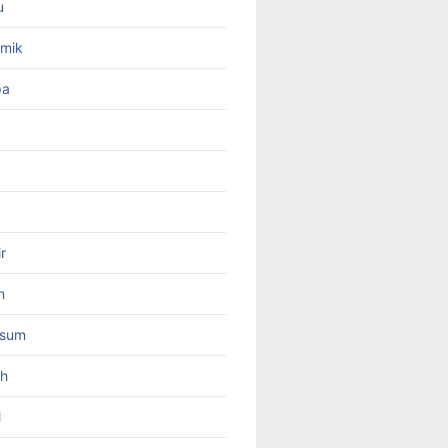
u
amik
pa
r
n
psum
ah
l