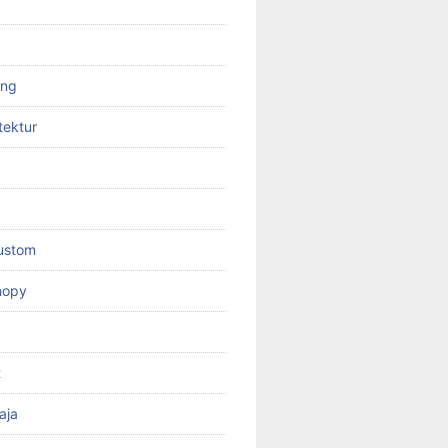
ing
tektur
custom
nopy
t
aja