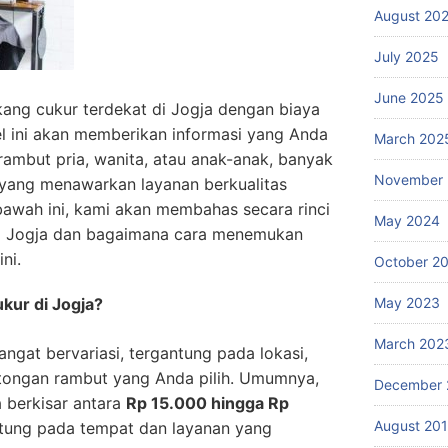
August 20
July 2025
June 2025
ang cukur terdekat di Jogja dengan biaya
el ini akan memberikan informasi yang Anda
March 202
rambut pria, wanita, atau anak-anak, banyak
November
a yang menawarkan layanan berkualitas
bawah ini, kami akan membahas secara rinci
May 2024
di Jogja dan bagaimana cara menemukan
ni.
October 2
May 2023
kur di Jogja?
March 202
angat bervariasi, tergantung pada lokasi,
potongan rambut yang Anda pilih. Umumnya,
December 
 berkisar antara
Rp 15.000 hingga Rp
August 20
antung pada tempat dan layanan yang