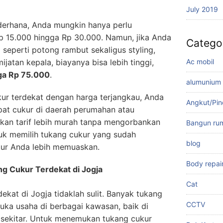
July 2019
derhana, Anda mungkin hanya perlu
p 15.000 hingga Rp 30.000. Namun, jika Anda
Catego
 seperti potong rambut sekaligus styling,
Ac mobil
ijatan kepala, biayanya bisa lebih tinggi,
ga Rp 75.000
.
alumunium
ur terdekat dengan harga terjangkau, Anda
Angkut/Pi
at cukur di daerah perumahan atau
kan tarif lebih murah tanpa mengorbankan
Bangun ru
tuk memilih tukang cukur yang sudah
blog
kur Anda lebih memuaskan.
Body repai
 Cukur Terdekat di Jogja
Cat
kat di Jogja tidaklah sulit. Banyak tukang
CCTV
ka usaha di berbagai kawasan, baik di
 sekitar. Untuk menemukan tukang cukur