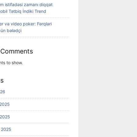
m istifadəsi zamanı diqqət
Mobil Tətbiq İndiki Trend
r və video poker: Fərqləri
ün bələdçi
 Comments
ts to show.
es
026
2025
 2025
 2025