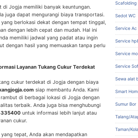
Scafolding
t di Jogja memiliki banyak keuntungan.
 juga dapat mengurangi biaya transportasi.
Sedot WC
yang berlokasi dekat dengan tempat tinggal,
Service Ac
an dengan lebih cepat dan mudah. Hal ini
da memiliki jadwal yang padat atau ingin
Service hp
t dengan hasil yang memuaskan tanpa perlu
Service mo
Service So
formasi Layanan Tukang Cukur Terdekat
Sewa alat 
ang cukur terdekat di Jogja dengan biaya
kangjogja.com
siap membantu Anda. Kami
Smart Hom
rambut di berbagai lokasi di Jogja dengan
Sumur Bor
alitas terbaik. Anda juga bisa menghubungi
4335400
untuk informasi lebih lanjut atau
Talang/Ata
yanan cukur.
Taman/Kol
 yang tepat, Anda akan mendapatkan