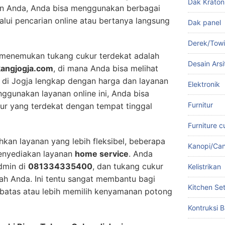
Dak Kraton
an Anda, Anda bisa menggunakan berbagai
alui pencarian online atau bertanya langsung
Dak panel
Derek/Tow
 menemukan tukang cukur terdekat adalah
Desain Arsi
kangjogja.com
, di mana Anda bisa melihat
r di Jogja lengkap dengan harga dan layanan
Elektronik
gunakan layanan online ini, Anda bisa
Furnitur
ur yang terdekat dengan tempat tinggal
Furniture 
hkan layanan yang lebih fleksibel, beberapa
Kanopi/Ca
menyediakan layanan
home service
. Anda
dmin di
081334335400
, dan tukang cukur
Kelistrikan
ah Anda. Ini tentu sangat membantu bagi
Kitchen Se
rbatas atau lebih memilih kenyamanan potong
Kontruksi B