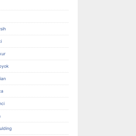
sih
i
kur
byok
ian
ca
nci
s
ulding