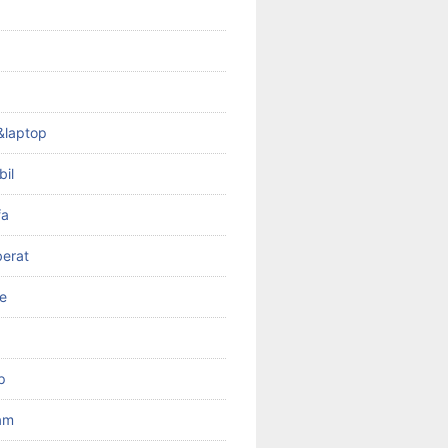
&laptop
bil
fa
berat
e
p
am