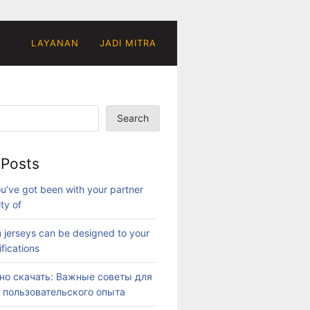
LAYANAN
JADI MITRA
Search
 Posts
u’ve got been with your partner
ity of
 jerseys can be designed to your
fications
ино скачать: Важные советы для
 пользовательского опыта