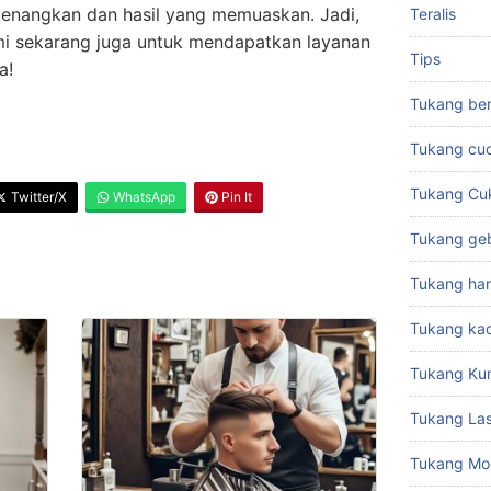
enangkan dan hasil yang memuaskan. Jadi,
Teralis
mi sekarang juga untuk mendapatkan layanan
Tips
a!
Tukang ber
Tukang cuc
Tukang Cu
Twitter/X
WhatsApp
Pin It
Tukang ge
Tukang har
Tukang ka
Tukang Ku
Tukang La
Tukang Mo