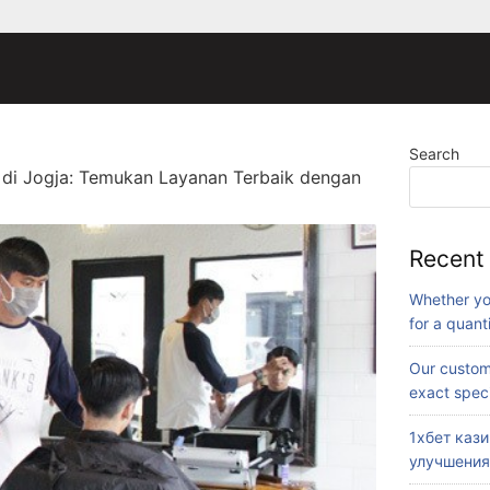
Search
 di Jogja: Temukan Layanan Terbaik dengan
Recent
Whether yo
for a quant
Our custom
exact speci
1хбет каз
улучшения