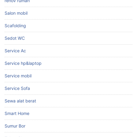
renov rumah
Salon mobil
Scafolding
Sedot WC
Service Ac
Service hp&laptop
Service mobil
Service Sofa
Sewa alat berat
Smart Home
Sumur Bor