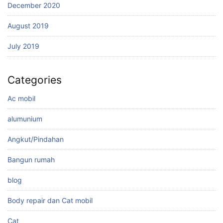
December 2020
August 2019
July 2019
Categories
Ac mobil
alumunium
Angkut/Pindahan
Bangun rumah
blog
Body repair dan Cat mobil
Cat