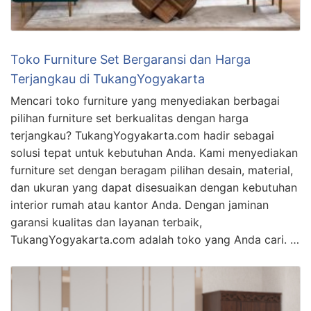
Toko Furniture Set Bergaransi dan Harga
Terjangkau di TukangYogyakarta
Mencari toko furniture yang menyediakan berbagai
pilihan furniture set berkualitas dengan harga
terjangkau? TukangYogyakarta.com hadir sebagai
solusi tepat untuk kebutuhan Anda. Kami menyediakan
furniture set dengan beragam pilihan desain, material,
dan ukuran yang dapat disesuaikan dengan kebutuhan
interior rumah atau kantor Anda. Dengan jaminan
garansi kualitas dan layanan terbaik,
TukangYogyakarta.com adalah toko yang Anda cari. …