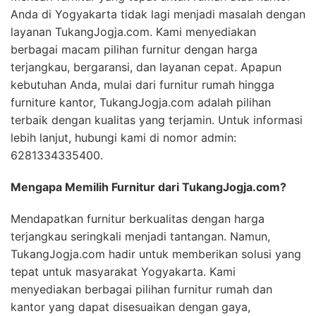
Anda di Yogyakarta tidak lagi menjadi masalah dengan
layanan TukangJogja.com. Kami menyediakan
berbagai macam pilihan furnitur dengan harga
terjangkau, bergaransi, dan layanan cepat. Apapun
kebutuhan Anda, mulai dari furnitur rumah hingga
furniture kantor, TukangJogja.com adalah pilihan
terbaik dengan kualitas yang terjamin. Untuk informasi
lebih lanjut, hubungi kami di nomor admin:
6281334335400.
Mengapa Memilih Furnitur dari TukangJogja.com?
Mendapatkan furnitur berkualitas dengan harga
terjangkau seringkali menjadi tantangan. Namun,
TukangJogja.com hadir untuk memberikan solusi yang
tepat untuk masyarakat Yogyakarta. Kami
menyediakan berbagai pilihan furnitur rumah dan
kantor yang dapat disesuaikan dengan gaya,