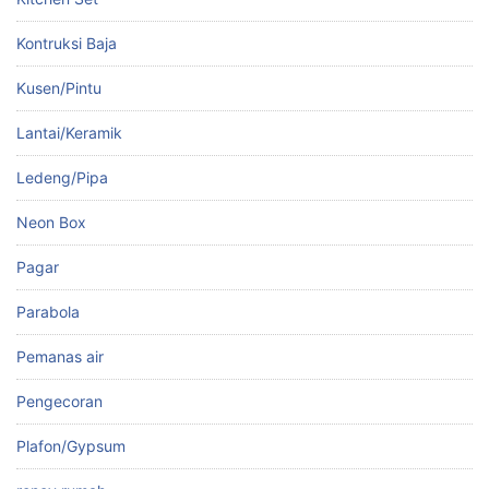
Kontruksi Baja
Kusen/Pintu
Lantai/Keramik
Ledeng/Pipa
Neon Box
Pagar
Parabola
Pemanas air
Pengecoran
Plafon/Gypsum