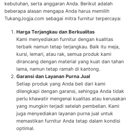
kebutuhan, serta anggaran Anda. Berikut adalah
beberapa alasan mengapa Anda harus memilih
TukangJogja.com sebagai mitra furnitur terpercaya:
Harga Terjangkau dan Berkualitas
Kami menyediakan furnitur dengan kualitas
terbaik namun tetap terjangkau. Baik itu meja,
kursi, lemari, atau rak, semua produk kami
dirancang dengan material yang kuat dan tahan
lama, namun tetap ramah di kantong.
Garansi dan Layanan Purna Jual
Setiap produk yang Anda beli dari kami
dilengkapi dengan garansi, sehingga Anda tidak
perlu khawatir mengenai kualitas atau kerusakan
yang mungkin terjadi setelah pembelian. Kami
juga menyediakan layanan purna jual untuk
memastikan furnitur Anda tetap dalam kondisi
optimal.