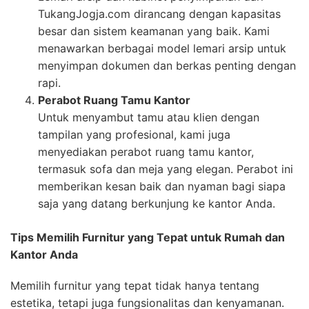
TukangJogja.com dirancang dengan kapasitas
besar dan sistem keamanan yang baik. Kami
menawarkan berbagai model lemari arsip untuk
menyimpan dokumen dan berkas penting dengan
rapi.
Perabot Ruang Tamu Kantor
Untuk menyambut tamu atau klien dengan
tampilan yang profesional, kami juga
menyediakan perabot ruang tamu kantor,
termasuk sofa dan meja yang elegan. Perabot ini
memberikan kesan baik dan nyaman bagi siapa
saja yang datang berkunjung ke kantor Anda.
Tips Memilih Furnitur yang Tepat untuk Rumah dan
Kantor Anda
Memilih furnitur yang tepat tidak hanya tentang
estetika, tetapi juga fungsionalitas dan kenyamanan.