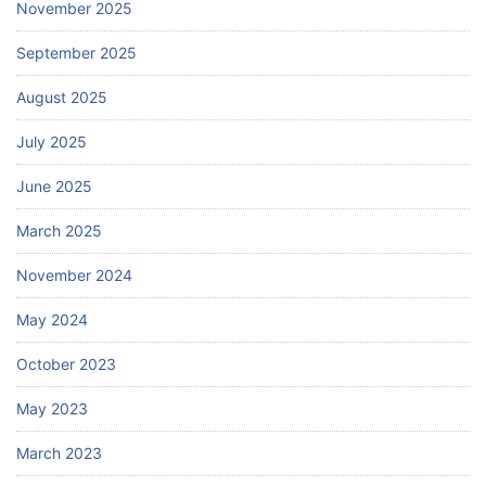
November 2025
September 2025
August 2025
July 2025
June 2025
March 2025
November 2024
May 2024
October 2023
May 2023
March 2023