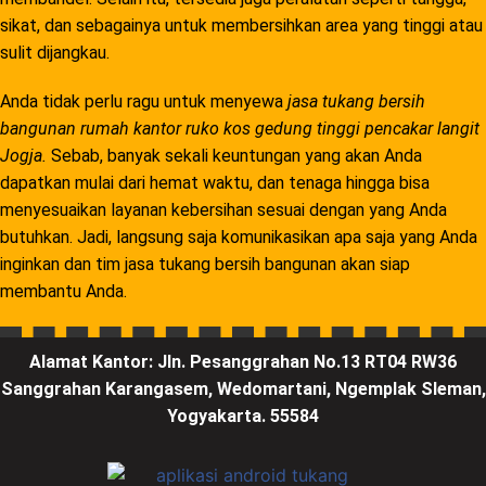
sikat, dan sebagainya untuk membersihkan area yang tinggi atau
sulit dijangkau.
Anda tidak perlu ragu untuk menyewa
jasa tukang bersih
bangunan rumah kantor ruko kos gedung tinggi pencakar langit
Jogja.
Sebab, banyak sekali keuntungan yang akan Anda
dapatkan mulai dari hemat waktu, dan tenaga hingga bisa
menyesuaikan layanan kebersihan sesuai dengan yang Anda
butuhkan. Jadi, langsung saja komunikasikan apa saja yang Anda
inginkan dan tim jasa tukang bersih bangunan akan siap
membantu Anda.
Alamat Kantor:
Jln. Pesanggrahan No.13 RT04 RW36
Sanggrahan Karangasem, Wedomartani, Ngemplak Sleman,
Yogyakarta. 55584