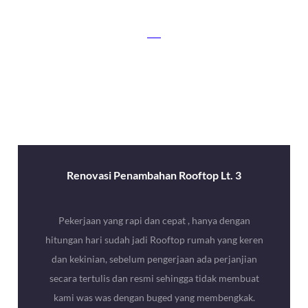
Apa Yang Para Customer
Katakan
Renovasi Penambahan Rooftop Lt. 3
Pekerjaan yang rapi dan cepat , hanya dengan
hitungan hari sudah jadi Rooftop rumah yang keren
dan kekinian, sebelum pengerjaan ada perjanjian
secara tertulis dan resmi sehingga tidak membuat
kami was was dengan buged yang membengkak.