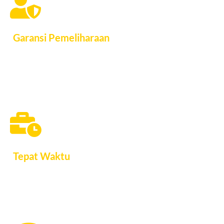
Garansi Pemeliharaan
Kualitas pekerjaan terbukti melalui garansi pemeliharaan
selama 3 bulan sehingga Anda bisa lebih nyaman atas pekerjaan
kami
Tepat Waktu
Tepat waktu sudah menjadi budaya perusahaan kami sehingga
pada pekerjaan pun kami berusaha untuk tepat pada waktu yang
kami tentukan