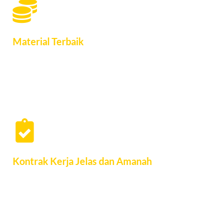
Material Terbaik
Material menentukan umur suatu bangunan rumah sehingga
kami hanya memilih material yang berkualitas sehingga rumah
tahan lama
Kontrak Kerja Jelas dan Amanah
Semua spesifikasi dan detail pengerjaan tercatat dalam kontrak
perjanjian kerja yang jelas agar hasil pembangunan memuaskan