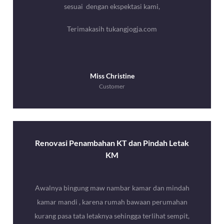
sesuai dengan ekspektasi kami,
Terimakasih tukangjogja.com
Miss Christine
Customer
Renovasi Penambahan KT dan Pindah Letak
KM
Awalnya bingung maw nambar kamar dan mindah
kamar mandi , karena rumah bawaan perumahan
kurang pasa tata letaknya sehingga terlihat sempit,