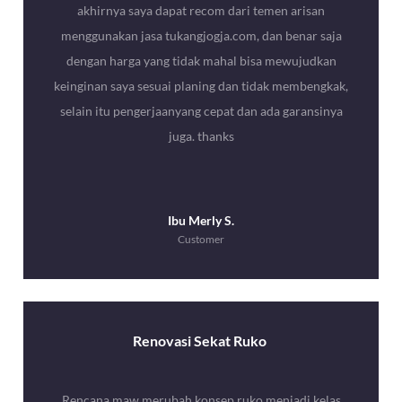
akhirnya saya dapat recom dari temen arisan
menggunakan jasa tukangjogja.com, dan benar saja
dengan harga yang tidak mahal bisa mewujudkan
keinginan saya sesuai planing dan tidak membengkak,
selain itu pengerjaanyang cepat dan ada garansinya
juga. thanks
Ibu Merly S.
Customer
Renovasi Sekat Ruko
Rencana maw merubah konsep ruko menjadi kelas