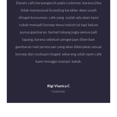
Desain cafe berpengaruh pada customer, karena jiika
tidak mempunyai branding karakter akan susah
diingat konsumen. cafe yang sudah ada akan kami
rubah menjadi konsep tema industrial tapi belum
punya gambaran. berkat tukang jogja semua jadi
lapang, karena sebelum pengerjaan diberikan
gambaran real perencaan yang akan dikerjakan sesuai
konsep dan nyukupin buged. sekarang udah open cafe
kami monggo mampir kakak.
Rigi Vianica C
Customer