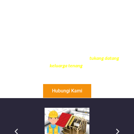
Bergaransi
Sekarang tidak lagi bingung Renovasi rumah Anda,
serahkan kepada ahlinya karena ada Tukang Jogja,
Merupakan jasa profesional yang siap melayani semua
kebutuhan & permasalahan Renovasi kecil maupun
besar di rumah Anda, dengan moto “
tukang datang
keluarga tenang
”.
Hubungi Kami