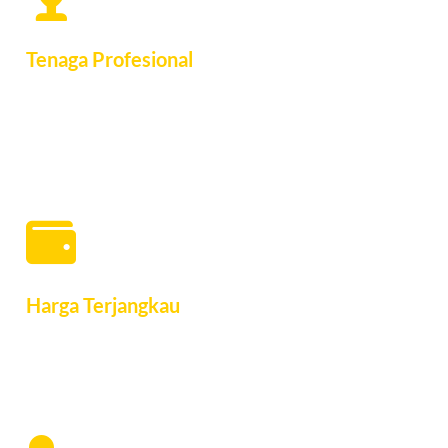
Tenaga Profesional
Tenaga dan tukang kami berpengalaman pada masing-masing
bidang pekerjaan renovasi rumah sehingga kualitas akan terjaga
dengan baik
Harga Terjangkau
Harga kami akan menyesuaikan dengan budget Anda. Beritahu
budget Anda, kami akan maksimalkan renovasi ini dengan baik