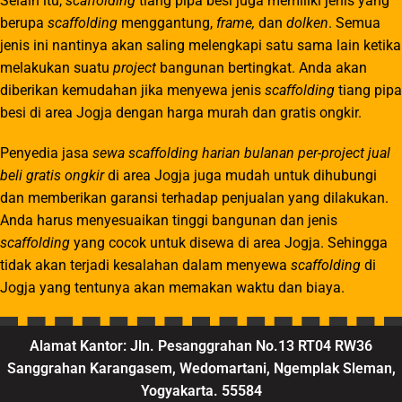
Selain itu,
scaffolding
tiang pipa besi juga memiliki jenis yang
berupa
scaffolding
menggantung,
frame,
dan
dolken
. Semua
jenis ini nantinya akan saling melengkapi satu sama lain ketika
melakukan suatu
project
bangunan bertingkat. Anda akan
diberikan kemudahan jika menyewa jenis
scaffolding
tiang pipa
besi di area Jogja dengan harga murah dan gratis ongkir.
Penyedia jasa
sewa scaffolding harian bulanan per-project jual
beli gratis ongkir
di area Jogja juga mudah untuk dihubungi
dan memberikan garansi terhadap penjualan yang dilakukan.
Anda harus menyesuaikan tinggi bangunan dan jenis
scaffolding
yang cocok untuk disewa di area Jogja. Sehingga
tidak akan terjadi kesalahan dalam menyewa
scaffolding
di
Jogja yang tentunya akan memakan waktu dan biaya.
Alamat Kantor:
Jln. Pesanggrahan No.13 RT04 RW36
Sanggrahan Karangasem, Wedomartani, Ngemplak Sleman,
Yogyakarta. 55584