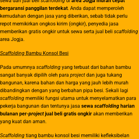
sewa dan jual beli
scaffolding
di
area Jogja murah cepat
bergaransi panggilan terdekat
. Anda dapat memperoleh
kemudahan dengan jasa yang diberikan, sebab tidak perlu
repot memikirkan ongkos kirim (ongkir), penyedia jasa
memberikan gratis ongkir untuk sewa serta jual beli
scaffolding
area Jogja.
Scaffolding
Bambu Konsol Besi
Pada umumnya
scaffolding
yang terbuat dari bahan bambu
sangat banyak dipilih oleh para
project
dan juga tukang
bangunan, karena bahan dan harga yang jauh lebih murah
dibandingkan dengan yang berbahan pipa besi. Sekali lagi
scaffolding
memiliki fungsi utama untuk menyelamatkan para
pekerja bangunan dan tentunya jasa
sewa
scaffolding
harian
bulanan per-
project
jual beli gratis ongkir
akan memberikan
yang kuat dan aman.
Scaffolding
tiang bambu konsol besi memiliki kefleksibelan